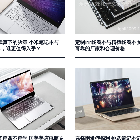
预算下的决策 小米笔记本与
定制PP线圈本与精裱线圈本 
ook，谁更值得入手？
可靠的厂家和合理价格
间停课不停学 国美美店电脑专
选择困难症福利 挑选笔记本