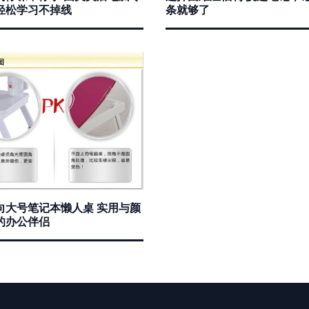
轻松学习不掉线
条就够了
向大号笔记本懒人桌 实用与颜
的办公伴侣